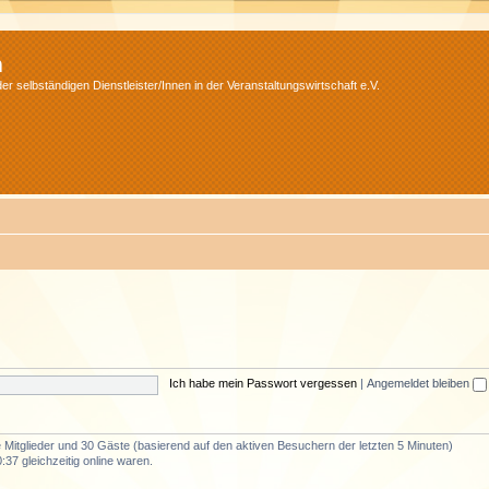
m
r selbständigen Dienstleister/Innen in der Veranstaltungswirtschaft e.V.
Ich habe mein Passwort vergessen
|
Angemeldet bleiben
re Mitglieder und 30 Gäste (basierend auf den aktiven Besuchern der letzten 5 Minuten)
37 gleichzeitig online waren.