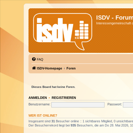
ISDV - Foru
Interessengemeinschaft de
FAQ
ISDV-Homepage
Foren
Dieses Board hat keine Foren.
ANMELDEN
•
REGISTRIEREN
Benutzername:
Passwort:
WER IST ONLINE?
Insgesamt sind
31
Besucher online :: 1 sichtbares Mitglied, 0 unsichtba
Der Besucherrekord liegt bei
935
Besuchern, die am Do 28. Mai 2026, 10: