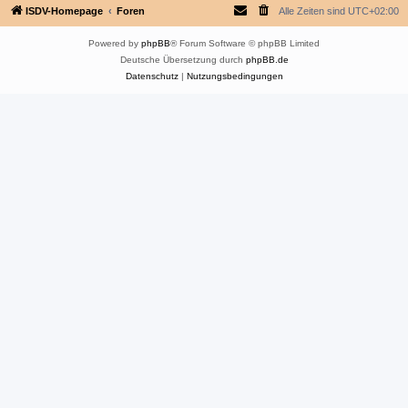
ISDV-Homepage
Foren
Alle Zeiten sind
UTC+02:00
Powered by
phpBB
® Forum Software © phpBB Limited
Deutsche Übersetzung durch
phpBB.de
Datenschutz
|
Nutzungsbedingungen