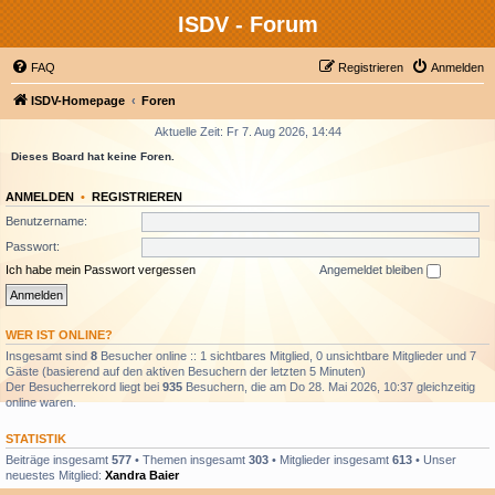
ISDV - Forum
FAQ
Registrieren
Anmelden
ISDV-Homepage
Foren
Aktuelle Zeit: Fr 7. Aug 2026, 14:44
Dieses Board hat keine Foren.
ANMELDEN
•
REGISTRIEREN
Benutzername:
Passwort:
Ich habe mein Passwort vergessen
Angemeldet bleiben
WER IST ONLINE?
Insgesamt sind
8
Besucher online :: 1 sichtbares Mitglied, 0 unsichtbare Mitglieder und 7
Gäste (basierend auf den aktiven Besuchern der letzten 5 Minuten)
Der Besucherrekord liegt bei
935
Besuchern, die am Do 28. Mai 2026, 10:37 gleichzeitig
online waren.
STATISTIK
Beiträge insgesamt
577
• Themen insgesamt
303
• Mitglieder insgesamt
613
• Unser
neuestes Mitglied:
Xandra Baier