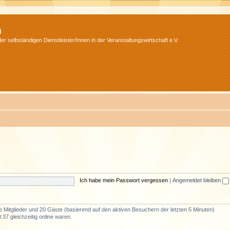
m
r selbständigen Dienstleister/Innen in der Veranstaltungswirtschaft e.V.
Ich habe mein Passwort vergessen
|
Angemeldet bleiben
re Mitglieder und 20 Gäste (basierend auf den aktiven Besuchern der letzten 5 Minuten)
37 gleichzeitig online waren.