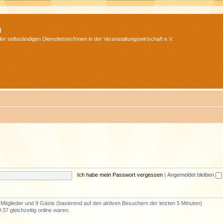
m
r selbständigen Dienstleister/Innen in der Veranstaltungswirtschaft e.V.
Ich habe mein Passwort vergessen
|
Angemeldet bleiben
e Mitglieder und 9 Gäste (basierend auf den aktiven Besuchern der letzten 5 Minuten)
37 gleichzeitig online waren.