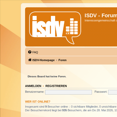
ISDV - Foru
Interessengemeinschaft de
FAQ
ISDV-Homepage
Foren
Dieses Board hat keine Foren.
ANMELDEN
•
REGISTRIEREN
Benutzername:
Passwort:
WER IST ONLINE?
Insgesamt sind
9
Besucher online :: 0 sichtbare Mitglieder, 0 unsichtbar
Der Besucherrekord liegt bei
935
Besuchern, die am Do 28. Mai 2026, 10: