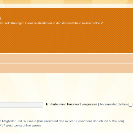
m
r selbständigen Dienstleister/Innen in der Veranstaltungswirtschaft e.V.
Ich habe mein Passwort vergessen
|
Angemeldet bleiben
re Mitglieder und 37 Gäste (basierend auf den aktiven Besuchern der letzten 5 Minuten)
37 gleichzeitig online waren.