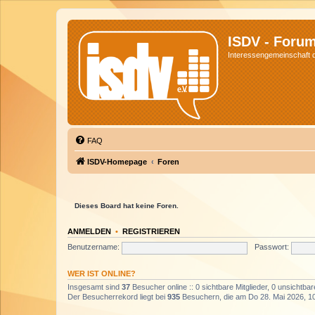
ISDV - Foru
Interessengemeinschaft de
FAQ
ISDV-Homepage
Foren
Dieses Board hat keine Foren.
ANMELDEN
•
REGISTRIEREN
Benutzername:
Passwort:
WER IST ONLINE?
Insgesamt sind
37
Besucher online :: 0 sichtbare Mitglieder, 0 unsichtba
Der Besucherrekord liegt bei
935
Besuchern, die am Do 28. Mai 2026, 10: