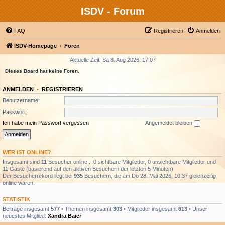
ISDV - Forum
FAQ
Registrieren
Anmelden
ISDV-Homepage
Foren
Aktuelle Zeit: Sa 8. Aug 2026, 17:07
Dieses Board hat keine Foren.
ANMELDEN
•
REGISTRIEREN
Benutzername:
Passwort:
Ich habe mein Passwort vergessen
Angemeldet bleiben
WER IST ONLINE?
Insgesamt sind
11
Besucher online :: 0 sichtbare Mitglieder, 0 unsichtbare Mitglieder und
11 Gäste (basierend auf den aktiven Besuchern der letzten 5 Minuten)
Der Besucherrekord liegt bei
935
Besuchern, die am Do 28. Mai 2026, 10:37 gleichzeitig
online waren.
STATISTIK
Beiträge insgesamt
577
• Themen insgesamt
303
• Mitglieder insgesamt
613
• Unser
neuestes Mitglied:
Xandra Baier