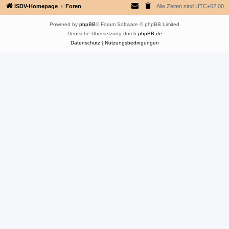
ISDV-Homepage
Foren
Alle Zeiten sind
UTC+02:00
Powered by
phpBB
® Forum Software © phpBB Limited
Deutsche Übersetzung durch
phpBB.de
Datenschutz
|
Nutzungsbedingungen