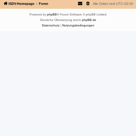
ISDV-Homepage
Foren
Alle Zeiten sind
UTC+02:00
Powered by
phpBB
® Forum Software © phpBB Limited
Deutsche Übersetzung durch
phpBB.de
Datenschutz
|
Nutzungsbedingungen