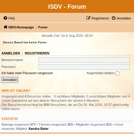
ISDV - Forum
FAQ
Registrieren
Anmelden
ISDV-Homepage
Foren
Aktuelle Zeit: Sa 8. Aug 2026, 08:24
Dieses Board hat keine Foren.
ANMELDEN
•
REGISTRIEREN
Benutzername:
Passwort:
Ich habe mein Passwort vergessen
Angemeldet bleiben
WER IST ONLINE?
Insgesamt sind
4
Besucher online :: 0 sichtbare Mitglieder, 0 unsichtbare Mitglieder und 4
Gäste (basierend auf den aktiven Besuchern der letzten 5 Minuten)
Der Besucherrekord liegt bei
935
Besuchern, die am Do 28. Mai 2026, 10:37 gleichzeitig
online waren.
STATISTIK
Beiträge insgesamt
577
• Themen insgesamt
303
• Mitglieder insgesamt
613
• Unser
neuestes Mitglied:
Xandra Baier