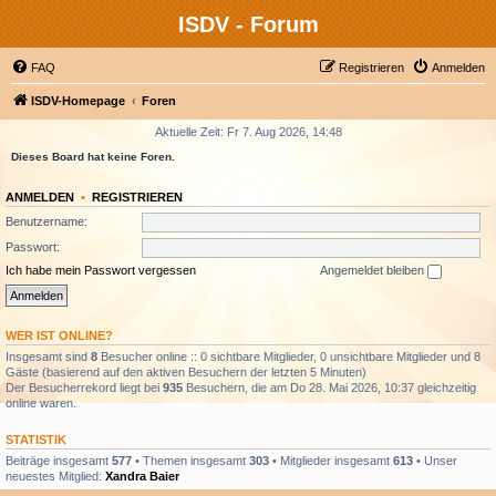
ISDV - Forum
FAQ
Registrieren
Anmelden
ISDV-Homepage
Foren
Aktuelle Zeit: Fr 7. Aug 2026, 14:48
Dieses Board hat keine Foren.
ANMELDEN
•
REGISTRIEREN
Benutzername:
Passwort:
Ich habe mein Passwort vergessen
Angemeldet bleiben
WER IST ONLINE?
Insgesamt sind
8
Besucher online :: 0 sichtbare Mitglieder, 0 unsichtbare Mitglieder und 8
Gäste (basierend auf den aktiven Besuchern der letzten 5 Minuten)
Der Besucherrekord liegt bei
935
Besuchern, die am Do 28. Mai 2026, 10:37 gleichzeitig
online waren.
STATISTIK
Beiträge insgesamt
577
• Themen insgesamt
303
• Mitglieder insgesamt
613
• Unser
neuestes Mitglied:
Xandra Baier