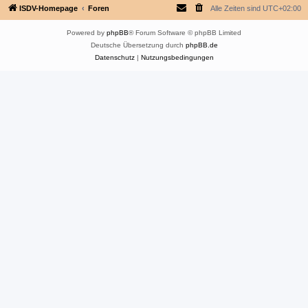
ISDV-Homepage
Foren
Alle Zeiten sind
UTC+02:00
Powered by
phpBB
® Forum Software © phpBB Limited
Deutsche Übersetzung durch
phpBB.de
Datenschutz
|
Nutzungsbedingungen