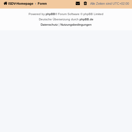
ISDV-Homepage
Foren
Alle Zeiten sind
UTC+02:00
Powered by
phpBB
® Forum Software © phpBB Limited
Deutsche Übersetzung durch
phpBB.de
Datenschutz
|
Nutzungsbedingungen