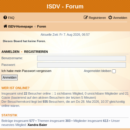
ISDV - Forum
FAQ
Registrieren
Anmelden
ISDV-Homepage
Foren
Aktuelle Zeit: Fr 7. Aug 2026, 06:57
Dieses Board hat keine Foren.
ANMELDEN
•
REGISTRIEREN
Benutzername:
Passwort:
Ich habe mein Passwort vergessen
Angemeldet bleiben
WER IST ONLINE?
Insgesamt sind
22
Besucher online :: 1 sichtbares Mitglied, 0 unsichtbare Mitglieder und 21
Gäste (basierend auf den aktiven Besuchern der letzten 5 Minuten)
Der Besucherrekord liegt bei
935
Besuchern, die am Do 28. Mai 2026, 10:37 gleichzeitig
online waren.
STATISTIK
Beiträge insgesamt
577
• Themen insgesamt
303
• Mitglieder insgesamt
613
• Unser
neuestes Mitglied:
Xandra Baier