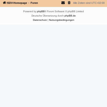
ISDV-Homepage
Foren
Alle Zeiten sind
UTC+02:00
Powered by
phpBB
® Forum Software © phpBB Limited
Deutsche Übersetzung durch
phpBB.de
Datenschutz
|
Nutzungsbedingungen