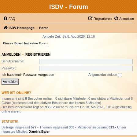
ISDV - Forum
FAQ
Registrieren
Anmelden
ISDV-Homepage
Foren
Aktuelle Zeit: Sa 8. Aug 2026, 12:16
Dieses Board hat keine Foren.
ANMELDEN
•
REGISTRIEREN
Benutzername:
Passwort:
Ich habe mein Passwort vergessen
Angemeldet bleiben
WER IST ONLINE?
Insgesamt sind
8
Besucher online :: 0 sichtbare Mitglieder, 0 unsichtbare Mitglieder und 8
Gäste (basierend auf den aktiven Besuchern der letzten 5 Minuten)
Der Besucherrekord liegt bei
935
Besuchern, die am Do 28. Mai 2026, 10:37 gleichzeitig
online waren.
STATISTIK
Beiträge insgesamt
577
• Themen insgesamt
303
• Mitglieder insgesamt
613
• Unser
neuestes Mitglied:
Xandra Baier