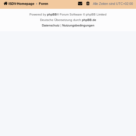
ISDV-Homepage
Foren
Alle Zeiten sind
UTC+02:00
Powered by
phpBB
® Forum Software © phpBB Limited
Deutsche Übersetzung durch
phpBB.de
Datenschutz
|
Nutzungsbedingungen