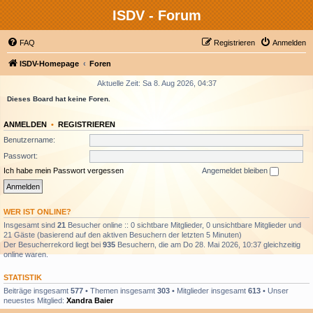
ISDV - Forum
FAQ
Registrieren
Anmelden
ISDV-Homepage
Foren
Aktuelle Zeit: Sa 8. Aug 2026, 04:37
Dieses Board hat keine Foren.
ANMELDEN
•
REGISTRIEREN
Benutzername:
Passwort:
Ich habe mein Passwort vergessen
Angemeldet bleiben
WER IST ONLINE?
Insgesamt sind
21
Besucher online :: 0 sichtbare Mitglieder, 0 unsichtbare Mitglieder und
21 Gäste (basierend auf den aktiven Besuchern der letzten 5 Minuten)
Der Besucherrekord liegt bei
935
Besuchern, die am Do 28. Mai 2026, 10:37 gleichzeitig
online waren.
STATISTIK
Beiträge insgesamt
577
• Themen insgesamt
303
• Mitglieder insgesamt
613
• Unser
neuestes Mitglied:
Xandra Baier