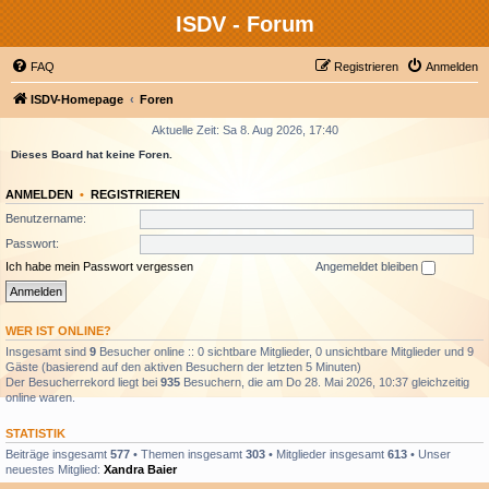
ISDV - Forum
FAQ
Registrieren
Anmelden
ISDV-Homepage
Foren
Aktuelle Zeit: Sa 8. Aug 2026, 17:40
Dieses Board hat keine Foren.
ANMELDEN
•
REGISTRIEREN
Benutzername:
Passwort:
Ich habe mein Passwort vergessen
Angemeldet bleiben
WER IST ONLINE?
Insgesamt sind
9
Besucher online :: 0 sichtbare Mitglieder, 0 unsichtbare Mitglieder und 9
Gäste (basierend auf den aktiven Besuchern der letzten 5 Minuten)
Der Besucherrekord liegt bei
935
Besuchern, die am Do 28. Mai 2026, 10:37 gleichzeitig
online waren.
STATISTIK
Beiträge insgesamt
577
• Themen insgesamt
303
• Mitglieder insgesamt
613
• Unser
neuestes Mitglied:
Xandra Baier