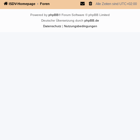
ISDV-Homepage
Foren
Alle Zeiten sind
UTC+02:00
Powered by
phpBB
® Forum Software © phpBB Limited
Deutsche Übersetzung durch
phpBB.de
Datenschutz
|
Nutzungsbedingungen