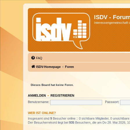
ISDV - Foru
Interessengemeinschaft de
FAQ
ISDV-Homepage
Foren
Dieses Board hat keine Foren.
ANMELDEN
•
REGISTRIEREN
Benutzername:
Passwort:
WER IST ONLINE?
Insgesamt sind
9
Besucher online :: 0 sichtbare Mitglieder, 0 unsichtbar
Der Besucherrekord liegt bei
935
Besuchern, die am Do 28. Mai 2026, 10: