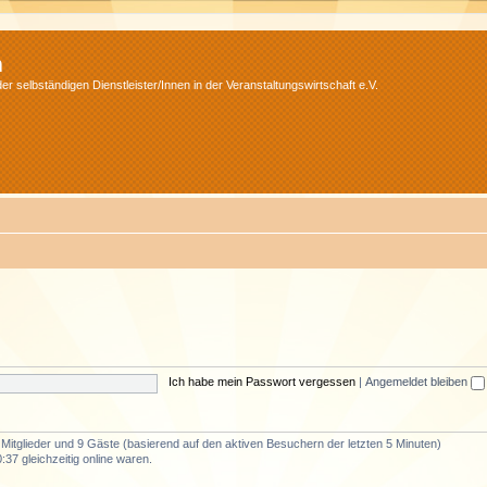
m
r selbständigen Dienstleister/Innen in der Veranstaltungswirtschaft e.V.
Ich habe mein Passwort vergessen
|
Angemeldet bleiben
e Mitglieder und 9 Gäste (basierend auf den aktiven Besuchern der letzten 5 Minuten)
37 gleichzeitig online waren.