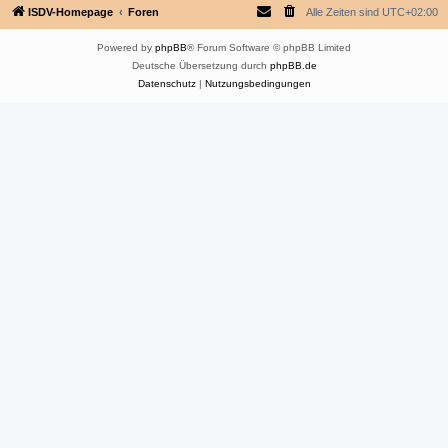
ISDV-Homepage
Foren
Alle Zeiten sind
UTC+02:00
Powered by
phpBB
® Forum Software © phpBB Limited
Deutsche Übersetzung durch
phpBB.de
Datenschutz
|
Nutzungsbedingungen