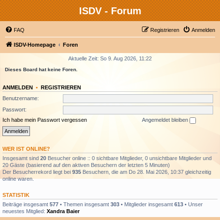
ISDV - Forum
FAQ
Registrieren
Anmelden
ISDV-Homepage
Foren
Aktuelle Zeit: So 9. Aug 2026, 11:22
Dieses Board hat keine Foren.
ANMELDEN
•
REGISTRIEREN
Benutzername:
Passwort:
Ich habe mein Passwort vergessen
Angemeldet bleiben
WER IST ONLINE?
Insgesamt sind
20
Besucher online :: 0 sichtbare Mitglieder, 0 unsichtbare Mitglieder und
20 Gäste (basierend auf den aktiven Besuchern der letzten 5 Minuten)
Der Besucherrekord liegt bei
935
Besuchern, die am Do 28. Mai 2026, 10:37 gleichzeitig
online waren.
STATISTIK
Beiträge insgesamt
577
• Themen insgesamt
303
• Mitglieder insgesamt
613
• Unser
neuestes Mitglied:
Xandra Baier