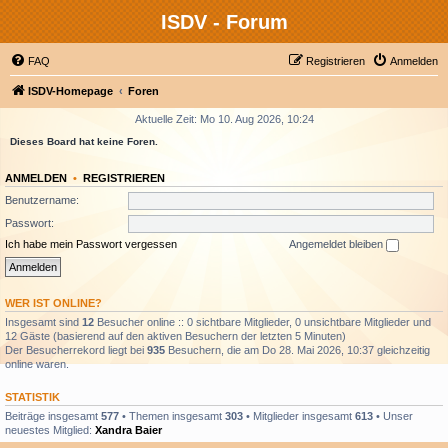
ISDV - Forum
FAQ
Registrieren
Anmelden
ISDV-Homepage
Foren
Aktuelle Zeit: Mo 10. Aug 2026, 10:24
Dieses Board hat keine Foren.
ANMELDEN
•
REGISTRIEREN
Benutzername:
Passwort:
Ich habe mein Passwort vergessen
Angemeldet bleiben
WER IST ONLINE?
Insgesamt sind
12
Besucher online :: 0 sichtbare Mitglieder, 0 unsichtbare Mitglieder und
12 Gäste (basierend auf den aktiven Besuchern der letzten 5 Minuten)
Der Besucherrekord liegt bei
935
Besuchern, die am Do 28. Mai 2026, 10:37 gleichzeitig
online waren.
STATISTIK
Beiträge insgesamt
577
• Themen insgesamt
303
• Mitglieder insgesamt
613
• Unser
neuestes Mitglied:
Xandra Baier