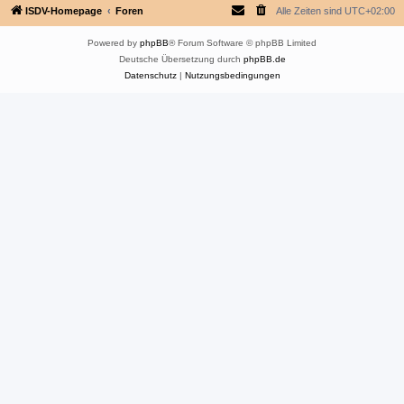
ISDV-Homepage
Foren
Alle Zeiten sind
UTC+02:00
Powered by
phpBB
® Forum Software © phpBB Limited
Deutsche Übersetzung durch
phpBB.de
Datenschutz
|
Nutzungsbedingungen