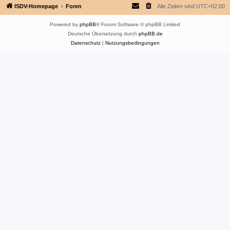
ISDV-Homepage
Foren
Alle Zeiten sind
UTC+02:00
Powered by
phpBB
® Forum Software © phpBB Limited
Deutsche Übersetzung durch
phpBB.de
Datenschutz
|
Nutzungsbedingungen