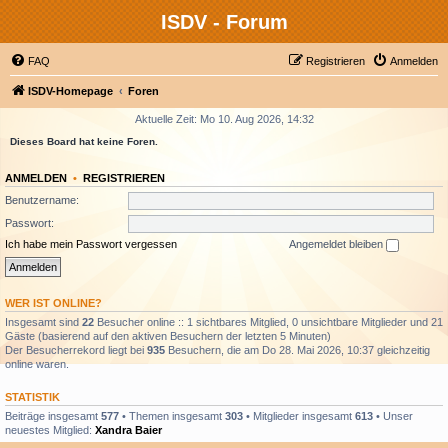
ISDV - Forum
FAQ
Registrieren
Anmelden
ISDV-Homepage
Foren
Aktuelle Zeit: Mo 10. Aug 2026, 14:32
Dieses Board hat keine Foren.
ANMELDEN
•
REGISTRIEREN
Benutzername:
Passwort:
Ich habe mein Passwort vergessen
Angemeldet bleiben
WER IST ONLINE?
Insgesamt sind
22
Besucher online :: 1 sichtbares Mitglied, 0 unsichtbare Mitglieder und 21
Gäste (basierend auf den aktiven Besuchern der letzten 5 Minuten)
Der Besucherrekord liegt bei
935
Besuchern, die am Do 28. Mai 2026, 10:37 gleichzeitig
online waren.
STATISTIK
Beiträge insgesamt
577
• Themen insgesamt
303
• Mitglieder insgesamt
613
• Unser
neuestes Mitglied:
Xandra Baier