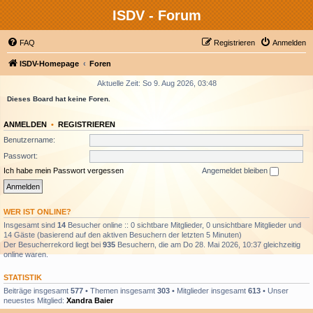
ISDV - Forum
FAQ
Registrieren
Anmelden
ISDV-Homepage
Foren
Aktuelle Zeit: So 9. Aug 2026, 03:48
Dieses Board hat keine Foren.
ANMELDEN
•
REGISTRIEREN
Benutzername:
Passwort:
Ich habe mein Passwort vergessen
Angemeldet bleiben
WER IST ONLINE?
Insgesamt sind
14
Besucher online :: 0 sichtbare Mitglieder, 0 unsichtbare Mitglieder und
14 Gäste (basierend auf den aktiven Besuchern der letzten 5 Minuten)
Der Besucherrekord liegt bei
935
Besuchern, die am Do 28. Mai 2026, 10:37 gleichzeitig
online waren.
STATISTIK
Beiträge insgesamt
577
• Themen insgesamt
303
• Mitglieder insgesamt
613
• Unser
neuestes Mitglied:
Xandra Baier