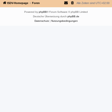
ISDV-Homepage
Foren
Alle Zeiten sind
UTC+02:00
Powered by
phpBB
® Forum Software © phpBB Limited
Deutsche Übersetzung durch
phpBB.de
Datenschutz
|
Nutzungsbedingungen