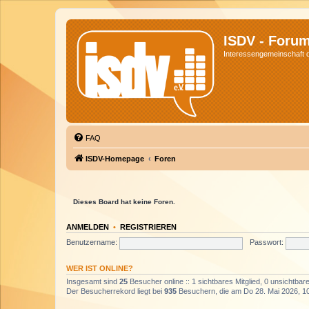
ISDV - Foru
Interessengemeinschaft de
FAQ
ISDV-Homepage
Foren
Dieses Board hat keine Foren.
ANMELDEN
•
REGISTRIEREN
Benutzername:
Passwort:
WER IST ONLINE?
Insgesamt sind
25
Besucher online :: 1 sichtbares Mitglied, 0 unsichtba
Der Besucherrekord liegt bei
935
Besuchern, die am Do 28. Mai 2026, 10: