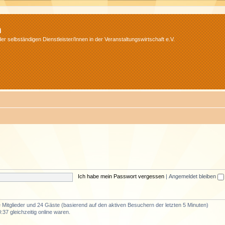
m
r selbständigen Dienstleister/Innen in der Veranstaltungswirtschaft e.V.
Ich habe mein Passwort vergessen
|
Angemeldet bleiben
re Mitglieder und 24 Gäste (basierend auf den aktiven Besuchern der letzten 5 Minuten)
37 gleichzeitig online waren.