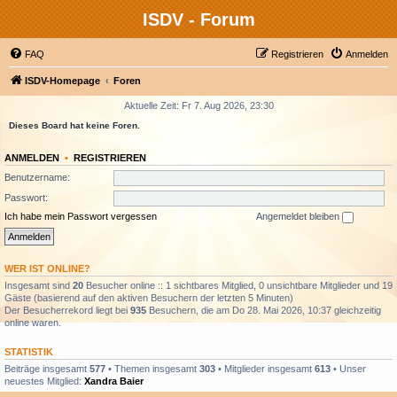
ISDV - Forum
FAQ
Registrieren
Anmelden
ISDV-Homepage
Foren
Aktuelle Zeit: Fr 7. Aug 2026, 23:30
Dieses Board hat keine Foren.
ANMELDEN
•
REGISTRIEREN
Benutzername:
Passwort:
Ich habe mein Passwort vergessen
Angemeldet bleiben
WER IST ONLINE?
Insgesamt sind
20
Besucher online :: 1 sichtbares Mitglied, 0 unsichtbare Mitglieder und 19
Gäste (basierend auf den aktiven Besuchern der letzten 5 Minuten)
Der Besucherrekord liegt bei
935
Besuchern, die am Do 28. Mai 2026, 10:37 gleichzeitig
online waren.
STATISTIK
Beiträge insgesamt
577
• Themen insgesamt
303
• Mitglieder insgesamt
613
• Unser
neuestes Mitglied:
Xandra Baier