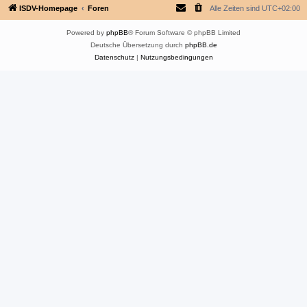
ISDV-Homepage
Foren
Alle Zeiten sind
UTC+02:00
Powered by
phpBB
® Forum Software © phpBB Limited
Deutsche Übersetzung durch
phpBB.de
Datenschutz
|
Nutzungsbedingungen