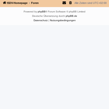
ISDV-Homepage
Foren
Alle Zeiten sind
UTC+02:00
Powered by
phpBB
® Forum Software © phpBB Limited
Deutsche Übersetzung durch
phpBB.de
Datenschutz
|
Nutzungsbedingungen