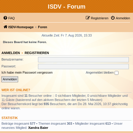
ISDV - Forum
FAQ
Registrieren
Anmelden
ISDV-Homepage
Foren
Aktuelle Zeit: Fr 7. Aug 2026, 15:33
Dieses Board hat keine Foren.
ANMELDEN
•
REGISTRIEREN
Benutzername:
Passwort:
Ich habe mein Passwort vergessen
Angemeldet bleiben
WER IST ONLINE?
Insgesamt sind
11
Besucher online :: 0 sichtbare Mitglieder, 0 unsichtbare Mitglieder und
11 Gäste (basierend auf den aktiven Besuchern der letzten 5 Minuten)
Der Besucherrekord liegt bei
935
Besuchern, die am Do 28. Mai 2026, 10:37 gleichzeitig
online waren.
STATISTIK
Beiträge insgesamt
577
• Themen insgesamt
303
• Mitglieder insgesamt
613
• Unser
neuestes Mitglied:
Xandra Baier