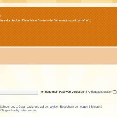
m
r selbständigen Dienstleister/Innen in der Veranstaltungswirtschaft e.V.
Ich habe mein Passwort vergessen
|
Angemeldet bleiben
Mitglieder und 1 Gast (basierend auf den aktiven Besuchern der letzten 5 Minuten)
37 gleichzeitig online waren.