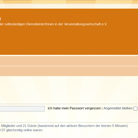
m
r selbständigen Dienstleister/Innen in der Veranstaltungswirtschaft e.V.
Ich habe mein Passwort vergessen
|
Angemeldet bleiben
re Mitglieder und 21 Gäste (basierend auf den aktiven Besuchern der letzten 5 Minuten)
37 gleichzeitig online waren.