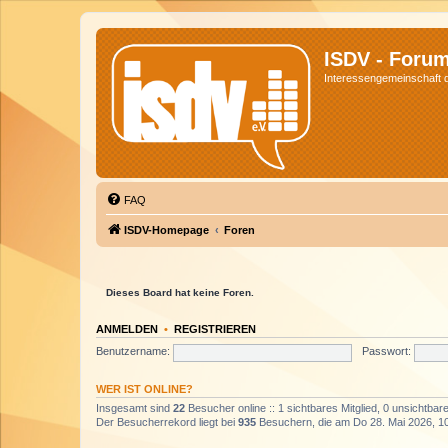
ISDV - Foru
Interessengemeinschaft de
FAQ
ISDV-Homepage
Foren
Dieses Board hat keine Foren.
ANMELDEN
•
REGISTRIEREN
Benutzername:
Passwort:
WER IST ONLINE?
Insgesamt sind
22
Besucher online :: 1 sichtbares Mitglied, 0 unsichtba
Der Besucherrekord liegt bei
935
Besuchern, die am Do 28. Mai 2026, 10: