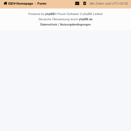
ISDV-Homepage
Foren
Alle Zeiten sind
UTC+02:00
Powered by
phpBB
® Forum Software © phpBB Limited
Deutsche Übersetzung durch
phpBB.de
Datenschutz
|
Nutzungsbedingungen