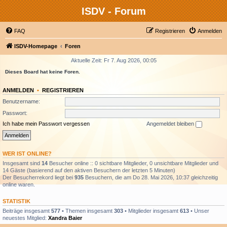
ISDV - Forum
FAQ
Registrieren
Anmelden
ISDV-Homepage
Foren
Aktuelle Zeit: Fr 7. Aug 2026, 00:05
Dieses Board hat keine Foren.
ANMELDEN
•
REGISTRIEREN
Benutzername:
Passwort:
Ich habe mein Passwort vergessen
Angemeldet bleiben
WER IST ONLINE?
Insgesamt sind
14
Besucher online :: 0 sichtbare Mitglieder, 0 unsichtbare Mitglieder und
14 Gäste (basierend auf den aktiven Besuchern der letzten 5 Minuten)
Der Besucherrekord liegt bei
935
Besuchern, die am Do 28. Mai 2026, 10:37 gleichzeitig
online waren.
STATISTIK
Beiträge insgesamt
577
• Themen insgesamt
303
• Mitglieder insgesamt
613
• Unser
neuestes Mitglied:
Xandra Baier