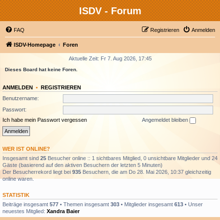
ISDV - Forum
FAQ
Registrieren
Anmelden
ISDV-Homepage
Foren
Aktuelle Zeit: Fr 7. Aug 2026, 17:45
Dieses Board hat keine Foren.
ANMELDEN
•
REGISTRIEREN
Benutzername:
Passwort:
Ich habe mein Passwort vergessen
Angemeldet bleiben
WER IST ONLINE?
Insgesamt sind
25
Besucher online :: 1 sichtbares Mitglied, 0 unsichtbare Mitglieder und 24
Gäste (basierend auf den aktiven Besuchern der letzten 5 Minuten)
Der Besucherrekord liegt bei
935
Besuchern, die am Do 28. Mai 2026, 10:37 gleichzeitig
online waren.
STATISTIK
Beiträge insgesamt
577
• Themen insgesamt
303
• Mitglieder insgesamt
613
• Unser
neuestes Mitglied:
Xandra Baier