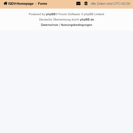
ISDV-Homepage
Foren
Alle Zeiten sind
UTC+02:00
Powered by
phpBB
® Forum Software © phpBB Limited
Deutsche Übersetzung durch
phpBB.de
Datenschutz
|
Nutzungsbedingungen