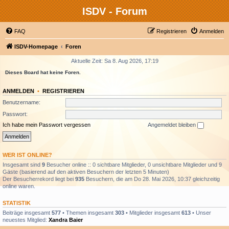
ISDV - Forum
FAQ
Registrieren
Anmelden
ISDV-Homepage
Foren
Aktuelle Zeit: Sa 8. Aug 2026, 17:19
Dieses Board hat keine Foren.
ANMELDEN
•
REGISTRIEREN
Benutzername:
Passwort:
Ich habe mein Passwort vergessen
Angemeldet bleiben
WER IST ONLINE?
Insgesamt sind
9
Besucher online :: 0 sichtbare Mitglieder, 0 unsichtbare Mitglieder und 9
Gäste (basierend auf den aktiven Besuchern der letzten 5 Minuten)
Der Besucherrekord liegt bei
935
Besuchern, die am Do 28. Mai 2026, 10:37 gleichzeitig
online waren.
STATISTIK
Beiträge insgesamt
577
• Themen insgesamt
303
• Mitglieder insgesamt
613
• Unser
neuestes Mitglied:
Xandra Baier