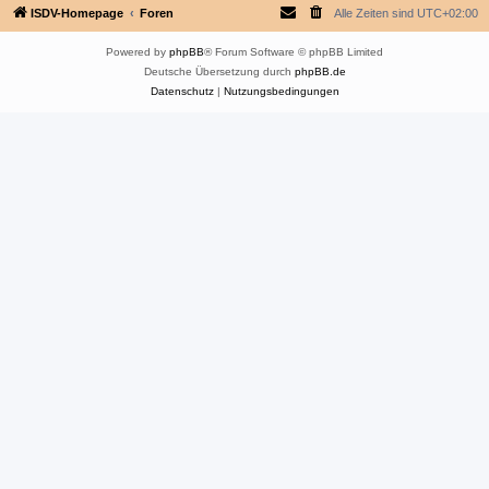
ISDV-Homepage
Foren
Alle Zeiten sind
UTC+02:00
Powered by
phpBB
® Forum Software © phpBB Limited
Deutsche Übersetzung durch
phpBB.de
Datenschutz
|
Nutzungsbedingungen