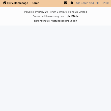
ISDV-Homepage
Foren
Alle Zeiten sind
UTC+02:00
Powered by
phpBB
® Forum Software © phpBB Limited
Deutsche Übersetzung durch
phpBB.de
Datenschutz
|
Nutzungsbedingungen