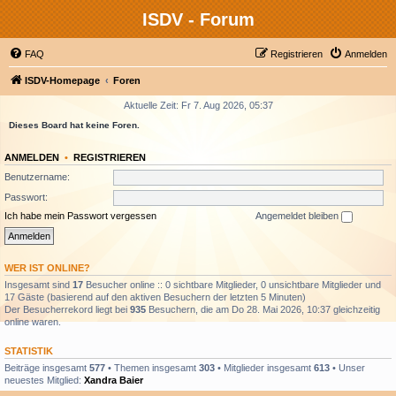
ISDV - Forum
FAQ
Registrieren
Anmelden
ISDV-Homepage
Foren
Aktuelle Zeit: Fr 7. Aug 2026, 05:37
Dieses Board hat keine Foren.
ANMELDEN
•
REGISTRIEREN
Benutzername:
Passwort:
Ich habe mein Passwort vergessen
Angemeldet bleiben
WER IST ONLINE?
Insgesamt sind
17
Besucher online :: 0 sichtbare Mitglieder, 0 unsichtbare Mitglieder und
17 Gäste (basierend auf den aktiven Besuchern der letzten 5 Minuten)
Der Besucherrekord liegt bei
935
Besuchern, die am Do 28. Mai 2026, 10:37 gleichzeitig
online waren.
STATISTIK
Beiträge insgesamt
577
• Themen insgesamt
303
• Mitglieder insgesamt
613
• Unser
neuestes Mitglied:
Xandra Baier