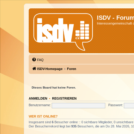
ISDV - Foru
Interessengemeinschaft de
FAQ
ISDV-Homepage
Foren
Dieses Board hat keine Foren.
ANMELDEN
•
REGISTRIEREN
Benutzername:
Passwort:
WER IST ONLINE?
Insgesamt sind
6
Besucher online :: 0 sichtbare Mitglieder, 0 unsichtbar
Der Besucherrekord liegt bei
935
Besuchern, die am Do 28. Mai 2026, 10: