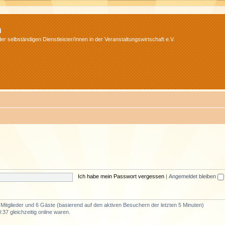
m
r selbständigen Dienstleister/Innen in der Veranstaltungswirtschaft e.V.
Ich habe mein Passwort vergessen
|
Angemeldet bleiben
e Mitglieder und 6 Gäste (basierend auf den aktiven Besuchern der letzten 5 Minuten)
37 gleichzeitig online waren.