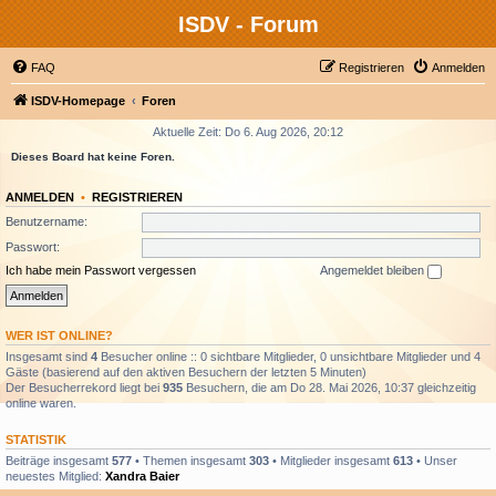
ISDV - Forum
FAQ
Registrieren
Anmelden
ISDV-Homepage
Foren
Aktuelle Zeit: Do 6. Aug 2026, 20:12
Dieses Board hat keine Foren.
ANMELDEN
•
REGISTRIEREN
Benutzername:
Passwort:
Ich habe mein Passwort vergessen
Angemeldet bleiben
WER IST ONLINE?
Insgesamt sind
4
Besucher online :: 0 sichtbare Mitglieder, 0 unsichtbare Mitglieder und 4
Gäste (basierend auf den aktiven Besuchern der letzten 5 Minuten)
Der Besucherrekord liegt bei
935
Besuchern, die am Do 28. Mai 2026, 10:37 gleichzeitig
online waren.
STATISTIK
Beiträge insgesamt
577
• Themen insgesamt
303
• Mitglieder insgesamt
613
• Unser
neuestes Mitglied:
Xandra Baier