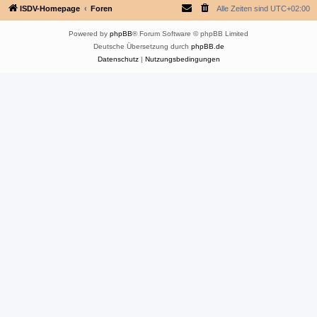
ISDV-Homepage
Foren
Alle Zeiten sind
UTC+02:00
Powered by
phpBB
® Forum Software © phpBB Limited
Deutsche Übersetzung durch
phpBB.de
Datenschutz
|
Nutzungsbedingungen