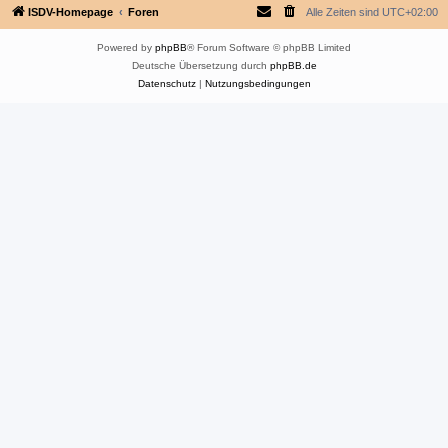
ISDV-Homepage
Foren
Alle Zeiten sind
UTC+02:00
Powered by
phpBB
® Forum Software © phpBB Limited
Deutsche Übersetzung durch
phpBB.de
Datenschutz
|
Nutzungsbedingungen