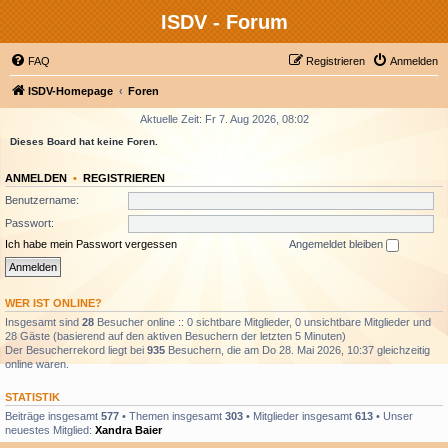
ISDV - Forum
FAQ
Registrieren
Anmelden
ISDV-Homepage
Foren
Aktuelle Zeit: Fr 7. Aug 2026, 08:02
Dieses Board hat keine Foren.
ANMELDEN
•
REGISTRIEREN
Benutzername:
Passwort:
Ich habe mein Passwort vergessen
Angemeldet bleiben
WER IST ONLINE?
Insgesamt sind
28
Besucher online :: 0 sichtbare Mitglieder, 0 unsichtbare Mitglieder und
28 Gäste (basierend auf den aktiven Besuchern der letzten 5 Minuten)
Der Besucherrekord liegt bei
935
Besuchern, die am Do 28. Mai 2026, 10:37 gleichzeitig
online waren.
STATISTIK
Beiträge insgesamt
577
• Themen insgesamt
303
• Mitglieder insgesamt
613
• Unser
neuestes Mitglied:
Xandra Baier