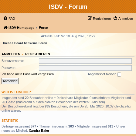
ISDV - Forum
FAQ
Registrieren
Anmelden
ISDV-Homepage
Foren
Aktuelle Zeit: Mo 10. Aug 2026, 12:27
Dieses Board hat keine Foren.
ANMELDEN
•
REGISTRIEREN
Benutzername:
Passwort:
Ich habe mein Passwort vergessen
Angemeldet bleiben
WER IST ONLINE?
Insgesamt sind
20
Besucher online :: 0 sichtbare Mitglieder, 0 unsichtbare Mitglieder und
20 Gäste (basierend auf den aktiven Besuchern der letzten 5 Minuten)
Der Besucherrekord liegt bei
935
Besuchern, die am Do 28. Mai 2026, 10:37 gleichzeitig
online waren.
STATISTIK
Beiträge insgesamt
577
• Themen insgesamt
303
• Mitglieder insgesamt
613
• Unser
neuestes Mitglied:
Xandra Baier