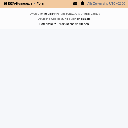
ISDV-Homepage
Foren
Alle Zeiten sind
UTC+02:00
Powered by
phpBB
® Forum Software © phpBB Limited
Deutsche Übersetzung durch
phpBB.de
Datenschutz
|
Nutzungsbedingungen