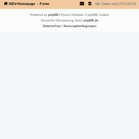
ISDV-Homepage
Foren
Alle Zeiten sind
UTC+02:00
Powered by
phpBB
® Forum Software © phpBB Limited
Deutsche Übersetzung durch
phpBB.de
Datenschutz
|
Nutzungsbedingungen