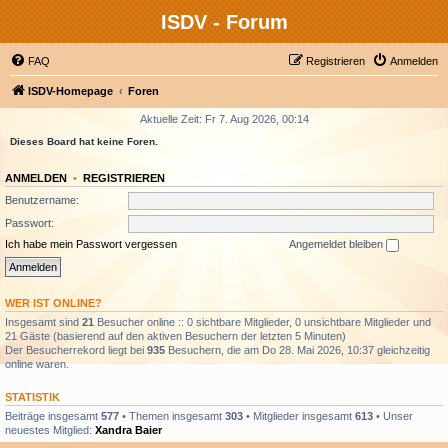
ISDV - Forum
FAQ
Registrieren
Anmelden
ISDV-Homepage
Foren
Aktuelle Zeit: Fr 7. Aug 2026, 00:14
Dieses Board hat keine Foren.
ANMELDEN
•
REGISTRIEREN
Benutzername:
Passwort:
Ich habe mein Passwort vergessen
Angemeldet bleiben
WER IST ONLINE?
Insgesamt sind
21
Besucher online :: 0 sichtbare Mitglieder, 0 unsichtbare Mitglieder und
21 Gäste (basierend auf den aktiven Besuchern der letzten 5 Minuten)
Der Besucherrekord liegt bei
935
Besuchern, die am Do 28. Mai 2026, 10:37 gleichzeitig
online waren.
STATISTIK
Beiträge insgesamt
577
• Themen insgesamt
303
• Mitglieder insgesamt
613
• Unser
neuestes Mitglied:
Xandra Baier