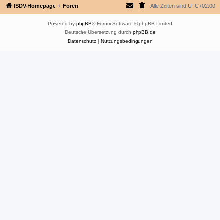
ISDV-Homepage
Foren
Alle Zeiten sind
UTC+02:00
Powered by
phpBB
® Forum Software © phpBB Limited
Deutsche Übersetzung durch
phpBB.de
Datenschutz
|
Nutzungsbedingungen