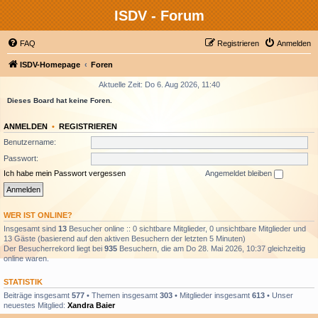
ISDV - Forum
FAQ
Registrieren
Anmelden
ISDV-Homepage
Foren
Aktuelle Zeit: Do 6. Aug 2026, 11:40
Dieses Board hat keine Foren.
ANMELDEN
•
REGISTRIEREN
Benutzername:
Passwort:
Ich habe mein Passwort vergessen
Angemeldet bleiben
WER IST ONLINE?
Insgesamt sind
13
Besucher online :: 0 sichtbare Mitglieder, 0 unsichtbare Mitglieder und
13 Gäste (basierend auf den aktiven Besuchern der letzten 5 Minuten)
Der Besucherrekord liegt bei
935
Besuchern, die am Do 28. Mai 2026, 10:37 gleichzeitig
online waren.
STATISTIK
Beiträge insgesamt
577
• Themen insgesamt
303
• Mitglieder insgesamt
613
• Unser
neuestes Mitglied:
Xandra Baier