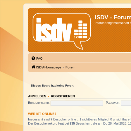
ISDV - Foru
Interessengemeinschaft de
FAQ
ISDV-Homepage
Foren
Dieses Board hat keine Foren.
ANMELDEN
•
REGISTRIEREN
Benutzername:
Passwort:
WER IST ONLINE?
Insgesamt sind
7
Besucher online :: 1 sichtbares Mitglied, 0 unsichtbare
Der Besucherrekord liegt bei
935
Besuchern, die am Do 28. Mai 2026, 10: