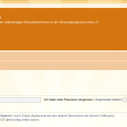
m
r selbständigen Dienstleister/Innen in der Veranstaltungswirtschaft e.V.
Ich habe mein Passwort vergessen
|
Angemeldet bleiben
 Mitglieder und 6 Gäste (basierend auf den aktiven Besuchern der letzten 5 Minuten)
37 gleichzeitig online waren.