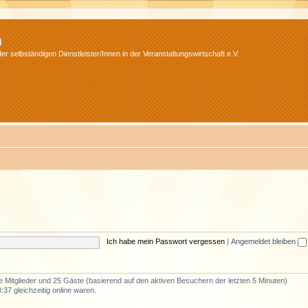
m
r selbständigen Dienstleister/Innen in der Veranstaltungswirtschaft e.V.
Ich habe mein Passwort vergessen
|
Angemeldet bleiben
re Mitglieder und 25 Gäste (basierend auf den aktiven Besuchern der letzten 5 Minuten)
37 gleichzeitig online waren.