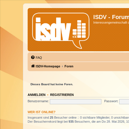
ISDV - Foru
Interessengemeinschaft de
FAQ
ISDV-Homepage
Foren
Dieses Board hat keine Foren.
ANMELDEN
•
REGISTRIEREN
Benutzername:
Passwort:
WER IST ONLINE?
Insgesamt sind
25
Besucher online :: 0 sichtbare Mitglieder, 0 unsichtba
Der Besucherrekord liegt bei
935
Besuchern, die am Do 28. Mai 2026, 10: