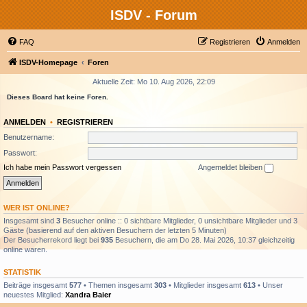
ISDV - Forum
FAQ
Registrieren
Anmelden
ISDV-Homepage
Foren
Aktuelle Zeit: Mo 10. Aug 2026, 22:09
Dieses Board hat keine Foren.
ANMELDEN
•
REGISTRIEREN
Benutzername:
Passwort:
Ich habe mein Passwort vergessen
Angemeldet bleiben
WER IST ONLINE?
Insgesamt sind
3
Besucher online :: 0 sichtbare Mitglieder, 0 unsichtbare Mitglieder und 3
Gäste (basierend auf den aktiven Besuchern der letzten 5 Minuten)
Der Besucherrekord liegt bei
935
Besuchern, die am Do 28. Mai 2026, 10:37 gleichzeitig
online waren.
STATISTIK
Beiträge insgesamt
577
• Themen insgesamt
303
• Mitglieder insgesamt
613
• Unser
neuestes Mitglied:
Xandra Baier