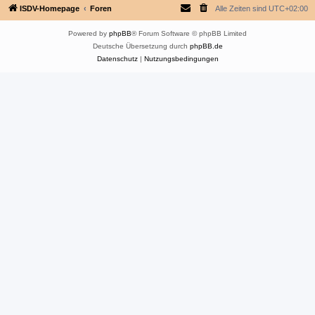
ISDV-Homepage
Foren
Alle Zeiten sind
UTC+02:00
Powered by
phpBB
® Forum Software © phpBB Limited
Deutsche Übersetzung durch
phpBB.de
Datenschutz
|
Nutzungsbedingungen