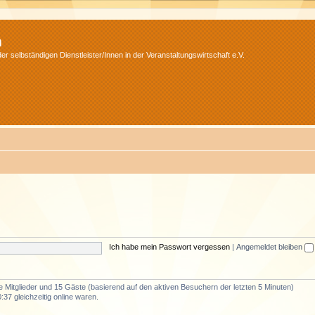
m
r selbständigen Dienstleister/Innen in der Veranstaltungswirtschaft e.V.
Ich habe mein Passwort vergessen
|
Angemeldet bleiben
re Mitglieder und 15 Gäste (basierend auf den aktiven Besuchern der letzten 5 Minuten)
37 gleichzeitig online waren.