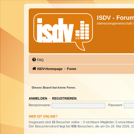
ISDV - Foru
Interessengemeinschaft de
FAQ
ISDV-Homepage
Foren
Dieses Board hat keine Foren.
ANMELDEN
•
REGISTRIEREN
Benutzername:
Passwort:
WER IST ONLINE?
Insgesamt sind
15
Besucher online :: 0 sichtbare Mitglieder, 0 unsichtba
Der Besucherrekord liegt bei
935
Besuchern, die am Do 28. Mai 2026, 10: