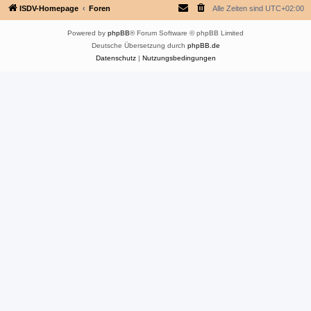
ISDV-Homepage
Foren
Alle Zeiten sind
UTC+02:00
Powered by
phpBB
® Forum Software © phpBB Limited
Deutsche Übersetzung durch
phpBB.de
Datenschutz
|
Nutzungsbedingungen