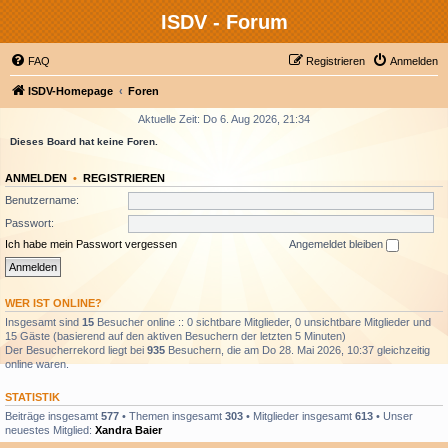
ISDV - Forum
FAQ
Registrieren
Anmelden
ISDV-Homepage
Foren
Aktuelle Zeit: Do 6. Aug 2026, 21:34
Dieses Board hat keine Foren.
ANMELDEN
•
REGISTRIEREN
Benutzername:
Passwort:
Ich habe mein Passwort vergessen
Angemeldet bleiben
WER IST ONLINE?
Insgesamt sind
15
Besucher online :: 0 sichtbare Mitglieder, 0 unsichtbare Mitglieder und
15 Gäste (basierend auf den aktiven Besuchern der letzten 5 Minuten)
Der Besucherrekord liegt bei
935
Besuchern, die am Do 28. Mai 2026, 10:37 gleichzeitig
online waren.
STATISTIK
Beiträge insgesamt
577
• Themen insgesamt
303
• Mitglieder insgesamt
613
• Unser
neuestes Mitglied:
Xandra Baier