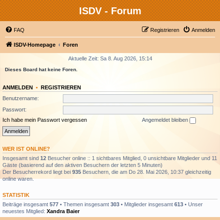
ISDV - Forum
FAQ
Registrieren
Anmelden
ISDV-Homepage
Foren
Aktuelle Zeit: Sa 8. Aug 2026, 15:14
Dieses Board hat keine Foren.
ANMELDEN
•
REGISTRIEREN
Benutzername:
Passwort:
Ich habe mein Passwort vergessen
Angemeldet bleiben
WER IST ONLINE?
Insgesamt sind
12
Besucher online :: 1 sichtbares Mitglied, 0 unsichtbare Mitglieder und 11
Gäste (basierend auf den aktiven Besuchern der letzten 5 Minuten)
Der Besucherrekord liegt bei
935
Besuchern, die am Do 28. Mai 2026, 10:37 gleichzeitig
online waren.
STATISTIK
Beiträge insgesamt
577
• Themen insgesamt
303
• Mitglieder insgesamt
613
• Unser
neuestes Mitglied:
Xandra Baier