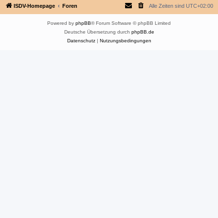
ISDV-Homepage
Foren
Alle Zeiten sind
UTC+02:00
Powered by
phpBB
® Forum Software © phpBB Limited
Deutsche Übersetzung durch
phpBB.de
Datenschutz
|
Nutzungsbedingungen