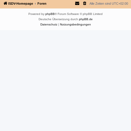
ISDV-Homepage
Foren
Alle Zeiten sind
UTC+02:00
Powered by
phpBB
® Forum Software © phpBB Limited
Deutsche Übersetzung durch
phpBB.de
Datenschutz
|
Nutzungsbedingungen