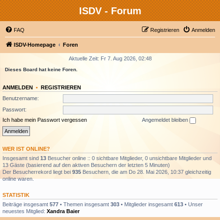
ISDV - Forum
FAQ
Registrieren
Anmelden
ISDV-Homepage
Foren
Aktuelle Zeit: Fr 7. Aug 2026, 02:48
Dieses Board hat keine Foren.
ANMELDEN
•
REGISTRIEREN
Benutzername:
Passwort:
Ich habe mein Passwort vergessen
Angemeldet bleiben
WER IST ONLINE?
Insgesamt sind
13
Besucher online :: 0 sichtbare Mitglieder, 0 unsichtbare Mitglieder und
13 Gäste (basierend auf den aktiven Besuchern der letzten 5 Minuten)
Der Besucherrekord liegt bei
935
Besuchern, die am Do 28. Mai 2026, 10:37 gleichzeitig
online waren.
STATISTIK
Beiträge insgesamt
577
• Themen insgesamt
303
• Mitglieder insgesamt
613
• Unser
neuestes Mitglied:
Xandra Baier