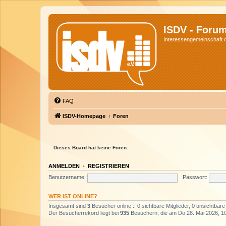
ISDV - Foru
Interessengemeinschaft de
FAQ
ISDV-Homepage
Foren
Dieses Board hat keine Foren.
ANMELDEN
•
REGISTRIEREN
Benutzername:
Passwort:
WER IST ONLINE?
Insgesamt sind
3
Besucher online :: 0 sichtbare Mitglieder, 0 unsichtbar
Der Besucherrekord liegt bei
935
Besuchern, die am Do 28. Mai 2026, 10: