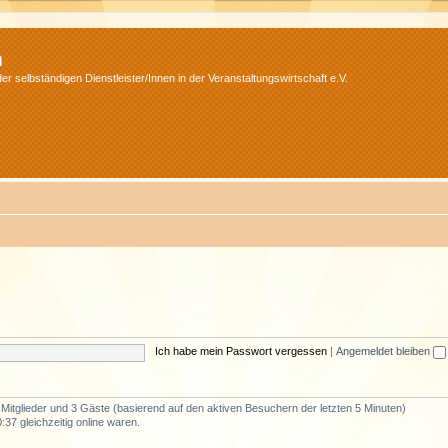
m
r selbständigen Dienstleister/Innen in der Veranstaltungswirtschaft e.V.
Ich habe mein Passwort vergessen
|
Angemeldet bleiben
e Mitglieder und 3 Gäste (basierend auf den aktiven Besuchern der letzten 5 Minuten)
37 gleichzeitig online waren.