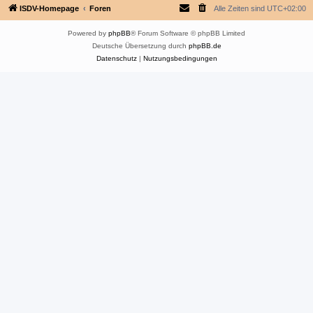
ISDV-Homepage
Foren
Alle Zeiten sind
UTC+02:00
Powered by
phpBB
® Forum Software © phpBB Limited
Deutsche Übersetzung durch
phpBB.de
Datenschutz
|
Nutzungsbedingungen