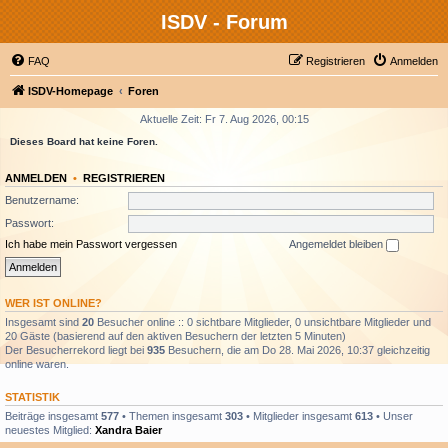
ISDV - Forum
FAQ
Registrieren
Anmelden
ISDV-Homepage
Foren
Aktuelle Zeit: Fr 7. Aug 2026, 00:15
Dieses Board hat keine Foren.
ANMELDEN
•
REGISTRIEREN
Benutzername:
Passwort:
Ich habe mein Passwort vergessen
Angemeldet bleiben
WER IST ONLINE?
Insgesamt sind
20
Besucher online :: 0 sichtbare Mitglieder, 0 unsichtbare Mitglieder und
20 Gäste (basierend auf den aktiven Besuchern der letzten 5 Minuten)
Der Besucherrekord liegt bei
935
Besuchern, die am Do 28. Mai 2026, 10:37 gleichzeitig
online waren.
STATISTIK
Beiträge insgesamt
577
• Themen insgesamt
303
• Mitglieder insgesamt
613
• Unser
neuestes Mitglied:
Xandra Baier