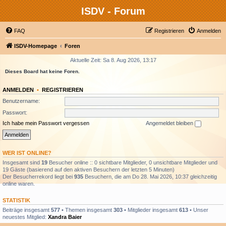
ISDV - Forum
FAQ
Registrieren
Anmelden
ISDV-Homepage
Foren
Aktuelle Zeit: Sa 8. Aug 2026, 13:17
Dieses Board hat keine Foren.
ANMELDEN
•
REGISTRIEREN
Benutzername:
Passwort:
Ich habe mein Passwort vergessen
Angemeldet bleiben
WER IST ONLINE?
Insgesamt sind
19
Besucher online :: 0 sichtbare Mitglieder, 0 unsichtbare Mitglieder und
19 Gäste (basierend auf den aktiven Besuchern der letzten 5 Minuten)
Der Besucherrekord liegt bei
935
Besuchern, die am Do 28. Mai 2026, 10:37 gleichzeitig
online waren.
STATISTIK
Beiträge insgesamt
577
• Themen insgesamt
303
• Mitglieder insgesamt
613
• Unser
neuestes Mitglied:
Xandra Baier