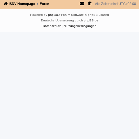
ISDV-Homepage
Foren
Alle Zeiten sind
UTC+02:00
Powered by
phpBB
® Forum Software © phpBB Limited
Deutsche Übersetzung durch
phpBB.de
Datenschutz
|
Nutzungsbedingungen