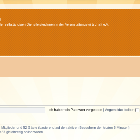
m
r selbständigen Dienstleister/Innen in der Veranstaltungswirtschaft e.V.
Ich habe mein Passwort vergessen
|
Angemeldet bleiben
re Mitglieder und 52 Gäste (basierend auf den aktiven Besuchern der letzten 5 Minuten)
37 gleichzeitig online waren.