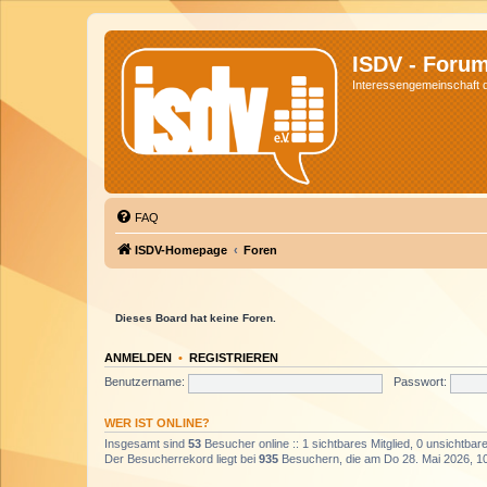
ISDV - Foru
Interessengemeinschaft de
FAQ
ISDV-Homepage
Foren
Dieses Board hat keine Foren.
ANMELDEN
•
REGISTRIEREN
Benutzername:
Passwort:
WER IST ONLINE?
Insgesamt sind
53
Besucher online :: 1 sichtbares Mitglied, 0 unsichtba
Der Besucherrekord liegt bei
935
Besuchern, die am Do 28. Mai 2026, 10: