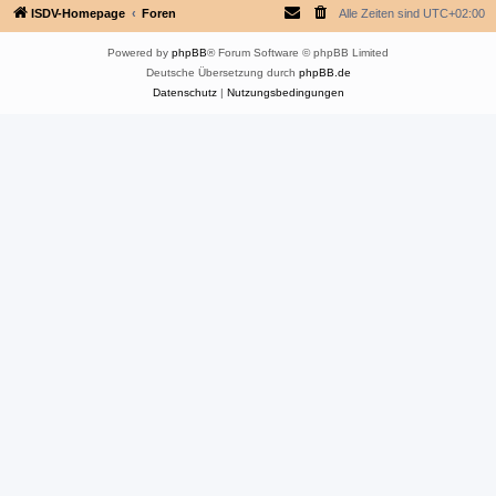
ISDV-Homepage
Foren
Alle Zeiten sind
UTC+02:00
Powered by
phpBB
® Forum Software © phpBB Limited
Deutsche Übersetzung durch
phpBB.de
Datenschutz
|
Nutzungsbedingungen