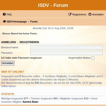
ISDV - Forum
FAQ
Registrieren
Anmelden
ISDV-Homepage
Foren
Aktuelle Zeit: Do 6. Aug 2026, 16:56
Dieses Board hat keine Foren.
ANMELDEN
•
REGISTRIEREN
Benutzername:
Passwort:
Ich habe mein Passwort vergessen
Angemeldet bleiben
WER IST ONLINE?
Insgesamt sind
9
Besucher online :: 0 sichtbare Mitglieder, 0 unsichtbare Mitglieder und 9
Gäste (basierend auf den aktiven Besuchern der letzten 5 Minuten)
Der Besucherrekord liegt bei
935
Besuchern, die am Do 28. Mai 2026, 10:37 gleichzeitig
online waren.
STATISTIK
Beiträge insgesamt
577
• Themen insgesamt
303
• Mitglieder insgesamt
613
• Unser
neuestes Mitglied:
Xandra Baier