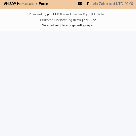
ISDV-Homepage
Foren
Alle Zeiten sind
UTC+02:00
Powered by
phpBB
® Forum Software © phpBB Limited
Deutsche Übersetzung durch
phpBB.de
Datenschutz
|
Nutzungsbedingungen