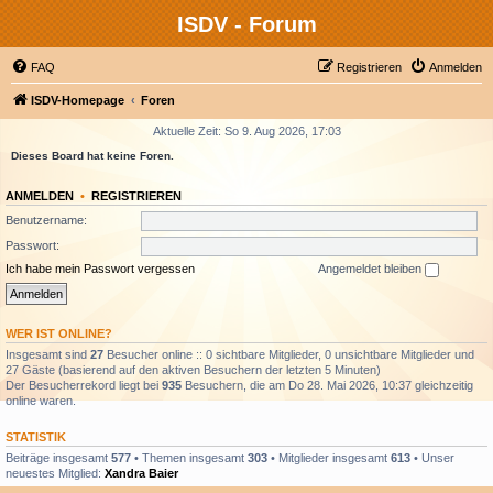
ISDV - Forum
FAQ
Registrieren
Anmelden
ISDV-Homepage
Foren
Aktuelle Zeit: So 9. Aug 2026, 17:03
Dieses Board hat keine Foren.
ANMELDEN
•
REGISTRIEREN
Benutzername:
Passwort:
Ich habe mein Passwort vergessen
Angemeldet bleiben
WER IST ONLINE?
Insgesamt sind
27
Besucher online :: 0 sichtbare Mitglieder, 0 unsichtbare Mitglieder und
27 Gäste (basierend auf den aktiven Besuchern der letzten 5 Minuten)
Der Besucherrekord liegt bei
935
Besuchern, die am Do 28. Mai 2026, 10:37 gleichzeitig
online waren.
STATISTIK
Beiträge insgesamt
577
• Themen insgesamt
303
• Mitglieder insgesamt
613
• Unser
neuestes Mitglied:
Xandra Baier