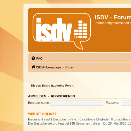
ISDV - Foru
Interessengemeinschaft de
FAQ
ISDV-Homepage
Foren
Dieses Board hat keine Foren.
ANMELDEN
•
REGISTRIEREN
Benutzername:
Passwort:
WER IST ONLINE?
Insgesamt sind
9
Besucher online :: 0 sichtbare Mitglieder, 0 unsichtbar
Der Besucherrekord liegt bei
935
Besuchern, die am Do 28. Mai 2026, 10: