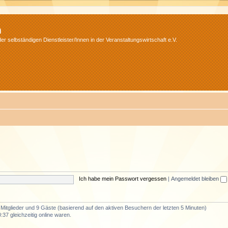
m
r selbständigen Dienstleister/Innen in der Veranstaltungswirtschaft e.V.
Ich habe mein Passwort vergessen
|
Angemeldet bleiben
e Mitglieder und 9 Gäste (basierend auf den aktiven Besuchern der letzten 5 Minuten)
37 gleichzeitig online waren.