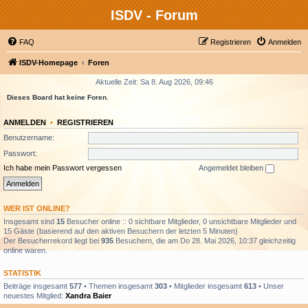
ISDV - Forum
FAQ
Registrieren
Anmelden
ISDV-Homepage
Foren
Aktuelle Zeit: Sa 8. Aug 2026, 09:46
Dieses Board hat keine Foren.
ANMELDEN
•
REGISTRIEREN
Benutzername:
Passwort:
Ich habe mein Passwort vergessen
Angemeldet bleiben
WER IST ONLINE?
Insgesamt sind
15
Besucher online :: 0 sichtbare Mitglieder, 0 unsichtbare Mitglieder und
15 Gäste (basierend auf den aktiven Besuchern der letzten 5 Minuten)
Der Besucherrekord liegt bei
935
Besuchern, die am Do 28. Mai 2026, 10:37 gleichzeitig
online waren.
STATISTIK
Beiträge insgesamt
577
• Themen insgesamt
303
• Mitglieder insgesamt
613
• Unser
neuestes Mitglied:
Xandra Baier