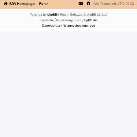
ISDV-Homepage
Foren
Alle Zeiten sind
UTC+02:00
Powered by
phpBB
® Forum Software © phpBB Limited
Deutsche Übersetzung durch
phpBB.de
Datenschutz
|
Nutzungsbedingungen