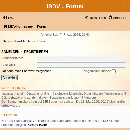
ISDV - Forum
FAQ
Registrieren
Anmelden
ISDV-Homepage
Foren
Aktuelle Zeit: Fr 7. Aug 2026, 22:43
Dieses Board hat keine Foren.
ANMELDEN
•
REGISTRIEREN
Benutzername:
Passwort:
Ich habe mein Passwort vergessen
Angemeldet bleiben
WER IST ONLINE?
Insgesamt sind
4
Besucher online :: 0 sichtbare Mitglieder, 0 unsichtbare Mitglieder und 4
Gäste (basierend auf den aktiven Besuchern der letzten 5 Minuten)
Der Besucherrekord liegt bei
935
Besuchern, die am Do 28. Mai 2026, 10:37 gleichzeitig
online waren.
STATISTIK
Beiträge insgesamt
577
• Themen insgesamt
303
• Mitglieder insgesamt
613
• Unser
neuestes Mitglied:
Xandra Baier