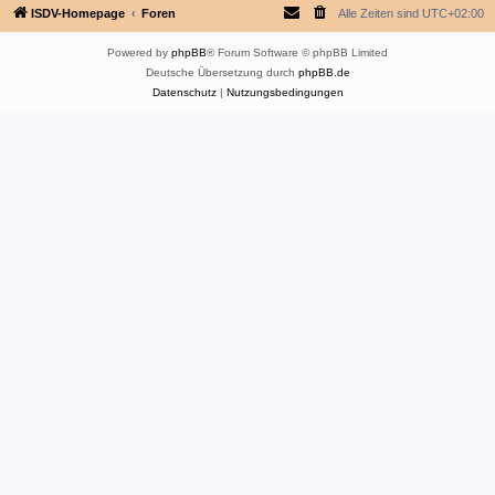
ISDV-Homepage
Foren
Alle Zeiten sind
UTC+02:00
Powered by
phpBB
® Forum Software © phpBB Limited
Deutsche Übersetzung durch
phpBB.de
Datenschutz
|
Nutzungsbedingungen