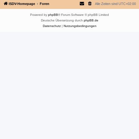
ISDV-Homepage
Foren
Alle Zeiten sind
UTC+02:00
Powered by
phpBB
® Forum Software © phpBB Limited
Deutsche Übersetzung durch
phpBB.de
Datenschutz
|
Nutzungsbedingungen