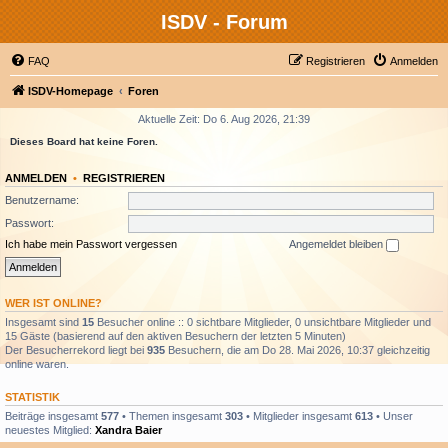
ISDV - Forum
FAQ
Registrieren
Anmelden
ISDV-Homepage
Foren
Aktuelle Zeit: Do 6. Aug 2026, 21:39
Dieses Board hat keine Foren.
ANMELDEN
•
REGISTRIEREN
Benutzername:
Passwort:
Ich habe mein Passwort vergessen
Angemeldet bleiben
WER IST ONLINE?
Insgesamt sind
15
Besucher online :: 0 sichtbare Mitglieder, 0 unsichtbare Mitglieder und
15 Gäste (basierend auf den aktiven Besuchern der letzten 5 Minuten)
Der Besucherrekord liegt bei
935
Besuchern, die am Do 28. Mai 2026, 10:37 gleichzeitig
online waren.
STATISTIK
Beiträge insgesamt
577
• Themen insgesamt
303
• Mitglieder insgesamt
613
• Unser
neuestes Mitglied:
Xandra Baier