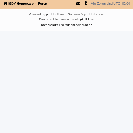
ISDV-Homepage
Foren
Alle Zeiten sind
UTC+02:00
Powered by
phpBB
® Forum Software © phpBB Limited
Deutsche Übersetzung durch
phpBB.de
Datenschutz
|
Nutzungsbedingungen